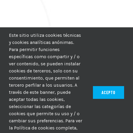
Este sitio utiliza cookies técnicas
y cookies analíticas anónimas.
Para permitir funciones
específicas como compartir y / o
ver contenido, se pueden instalar
cookies de terceros, solo con su
consentimiento, que permiten al
tercero perfilar a los usuarios. A
través de este banner, puede
ACEPTO
aceptar todas las cookies,
seleccionar las categorías de
© 2012–2025 |
CICIC
| Hosting:
Hosting Para PYMES
| Dev:
cookies que permite su uso y / o
MBAGIO.COM
| Todos los derechos reservados
cambiar sus preferencias. Para ver
la Política de cookies completa,