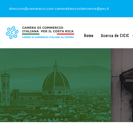
Saltar
direccion@camaracic.com cameraitalocostaricense@pec.it
al
contenido
Home
Acerca de CICIC