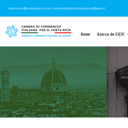
Saltar
direccion@camaracic.com cameraitalocostaricense@pec.it
al
contenido
Home
Acerca de CICIC