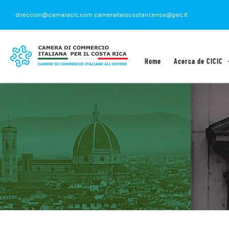
Saltar
direccion@camaracic.com cameraitalocostaricense@pec.it
al
contenido
Home
Acerca de CICIC