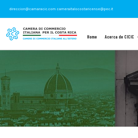
Saltar
direccion@camaracic.com cameraitalocostaricense@pec.it
al
contenido
Home
Acerca de CICIC