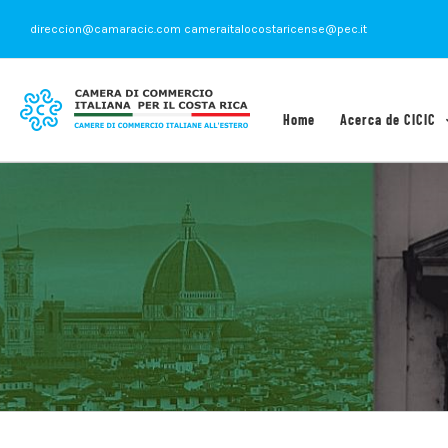
Saltar
direccion@camaracic.com cameraitalocostaricense@pec.it
al
contenido
Home
Acerca de CICIC