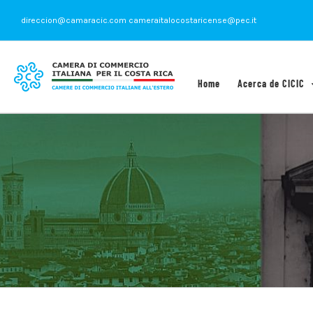
Saltar
direccion@camaracic.com cameraitalocostaricense@pec.it
al
contenido
Home
Acerca de CICIC