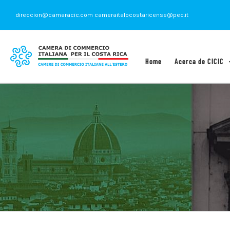
Saltar
direccion@camaracic.com cameraitalocostaricense@pec.it
al
contenido
Home
Acerca de CICIC