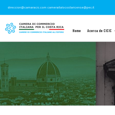
Saltar
direccion@camaracic.com cameraitalocostaricense@pec.it
al
contenido
Home
Acerca de CICIC