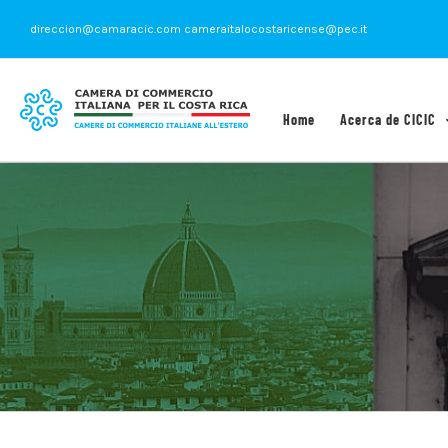
Saltar
direccion@camaracic.com cameraitalocostaricense@pec.it
al
contenido
Home
Acerca de CICIC