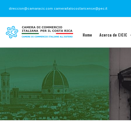
Saltar
direccion@camaracic.com cameraitalocostaricense@pec.it
al
contenido
Home
Acerca de CICIC