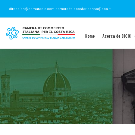
Saltar
direccion@camaracic.com cameraitalocostaricense@pec.it
al
contenido
Home
Acerca de CICIC