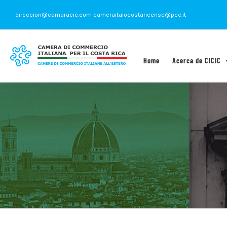
Saltar
direccion@camaracic.com cameraitalocostaricense@pec.it
al
contenido
Home
Acerca de CICIC