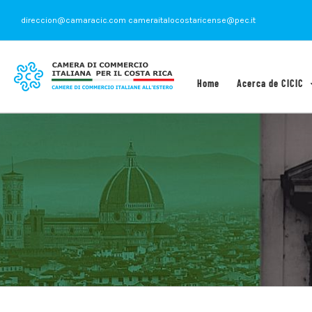
Saltar
direccion@camaracic.com cameraitalocostaricense@pec.it
al
contenido
Home
Acerca de CICIC