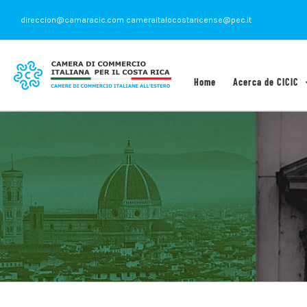
Saltar
direccion@camaracic.com cameraitalocostaricense@pec.it
al
contenido
Home
Acerca de CICIC