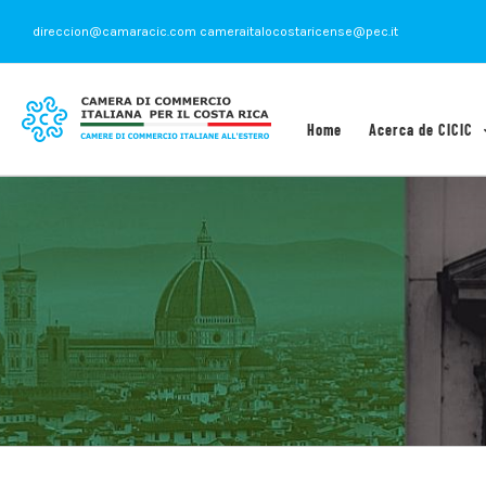
Saltar
direccion@camaracic.com cameraitalocostaricense@pec.it
al
contenido
Home
Acerca de CICIC