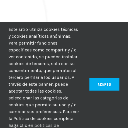
Este sitio utiliza cookies técnicas
y cookies analíticas anónimas.
Para permitir funciones
específicas como compartir y / o
ver contenido, se pueden instalar
cookies de terceros, solo con su
consentimiento, que permiten al
tercero perfilar a los usuarios. A
través de este banner, puede
ACEPTO
aceptar todas las cookies,
seleccionar las categorías de
© 2012–2025 |
CICIC
| Hosting:
Hosting Para PYMES
| Dev:
cookies que permite su uso y / o
MBAGIO.COM
| Todos los derechos reservados
cambiar sus preferencias. Para ver
la Política de cookies completa,
haga clic en
politicas de
Facebook
Twitter
YouTube
Instagram
WhatsApp
LinkedIn
Correo