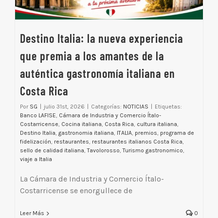
Destino Italia: la nueva experiencia
que premia a los amantes de la
auténtica gastronomía italiana en
Costa Rica
Por
SG
|
julio 31st, 2026
|
Categorías:
NOTICIAS
|
Etiquetas:
Banco LAFISE
,
Cámara de Industria y Comercio Ítalo-
Costarricense
,
Cocina italiana
,
Costa Rica
,
cultura italiana
,
Destino Italia
,
gastronomia italiana
,
ITALIA
,
premios
,
programa de
fidelización
,
restaurantes
,
restaurantes italianos Costa Rica
,
sello de calidad italiana
,
Tavolorosso
,
Turismo gastronomico
,
viaje a Italia
La Cámara de Industria y Comercio Ítalo-
Costarricense se enorgullece de
Leer Más
0