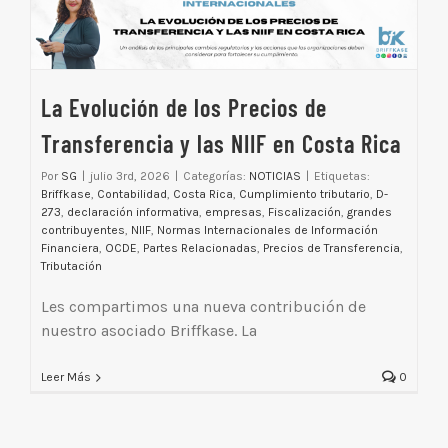
La Evolución de los Precios de
Transferencia y las NIIF en Costa Rica
Por
SG
|
julio 3rd, 2026
|
Categorías:
NOTICIAS
|
Etiquetas:
Briffkase
,
Contabilidad
,
Costa Rica
,
Cumplimiento tributario
,
D-
273
,
declaración informativa
,
empresas
,
Fiscalización
,
grandes
contribuyentes
,
NIIF
,
Normas Internacionales de Información
Financiera
,
OCDE
,
Partes Relacionadas
,
Precios de Transferencia
,
Tributación
Les compartimos una nueva contribución de
nuestro asociado Briffkase. La
Leer Más
0