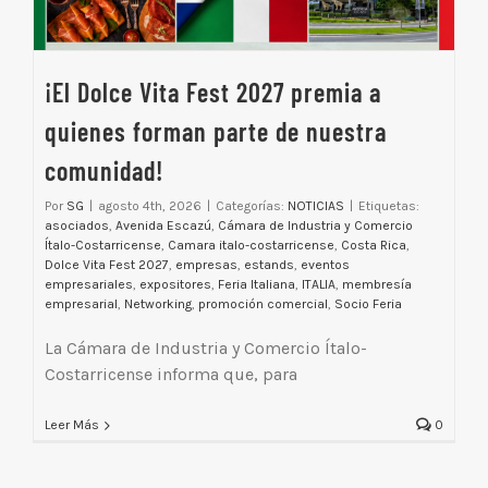
¡El Dolce Vita Fest 2027 premia a
quienes forman parte de nuestra
comunidad!
Por
SG
|
agosto 4th, 2026
|
Categorías:
NOTICIAS
|
Etiquetas:
asociados
,
Avenida Escazú
,
Cámara de Industria y Comercio
Ítalo-Costarricense
,
Camara italo-costarricense
,
Costa Rica
,
Dolce Vita Fest 2027
,
empresas
,
estands
,
eventos
empresariales
,
expositores
,
Feria Italiana
,
ITALIA
,
membresía
empresarial
,
Networking
,
promoción comercial
,
Socio Feria
La Cámara de Industria y Comercio Ítalo-
Costarricense informa que, para
Leer Más
0