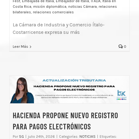
Fest
,
Embajada de Italia
,
Embajador de Italia
,
ITALIA
,
Italia en
Costa Rica
,
misión diplomática
,
noticias Cámara
,
relaciones
bilaterales
,
relaciones comerciales
La Cámara de Industria y Comercio Ítalo-
Costarricense expresa su más
Leer Más
0
HACIENDA PROPONE NUEVO REGISTRO
PARA PAGOS ELECTRÓNICOS
Por
SG
|
julio 24th, 2026
|
Categorías:
NOTICIAS
|
Etiquetas: