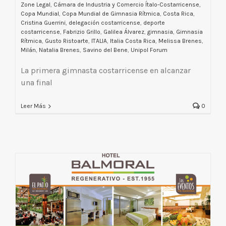
Zone Legal
,
Cámara de Industria y Comercio Ítalo-Costarricense
,
Copa Mundial
,
Copa Mundial de Gimnasia Rítmica
,
Costa Rica
,
Cristina Guerrini
,
delegación costarricense
,
deporte
costarricense
,
Fabrizio Grillo
,
Galilea Álvarez
,
gimnasia
,
Gimnasia
Rítmica
,
Gusto Ristoarte
,
ITALIA
,
Italia Costa Rica
,
Melissa Brenes
,
Milán
,
Natalia Brenes
,
Savino del Bene
,
Unipol Forum
La primera gimnasta costarricense en alcanzar
una final
Leer Más
0