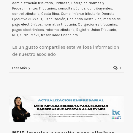
administración tributaria
,
Briffkase
,
Código de Normas y
Procedimientos Tributarios
,
consulta pública
,
contribuyentes
,
control tributario
,
Costa Rica
,
Cumplimiento tributario
,
Decreto
Ejecutivo 38277-H
,
Fiscalización
,
Hacienda Costa Rica
,
medios de
pago electrónicos
,
normativa tributaria
,
Obligaciones tributarias
,
pagos electrónicos
,
reforma tributaria
,
Registro Único Tributario
,
RUT
,
SINPE Móvil
,
trazabilidad financiera
Es un gusto compartiles esta valiosa informacion
de nuestro asociado
Leer Más
0