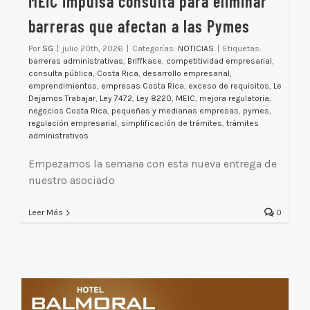
MEIC impulsa consulta para eliminar
barreras que afectan a las Pymes
Por
SG
|
julio 20th, 2026
|
Categorías:
NOTICIAS
|
Etiquetas:
barreras administrativas
,
Briffkase
,
competitividad empresarial
,
consulta pública
,
Costa Rica
,
desarrollo empresarial
,
emprendimientos
,
empresas Costa Rica
,
exceso de requisitos
,
Le
Dejamos Trabajar
,
Ley 7472
,
Ley 8220
,
MEIC
,
mejora regulatoria
,
negocios Costa Rica
,
pequeñas y medianas empresas
,
pymes
,
regulación empresarial
,
simplificación de trámites
,
trámites
administrativos
Empezamos la semana con esta nueva entrega de
nuestro asociado
Leer Más
0