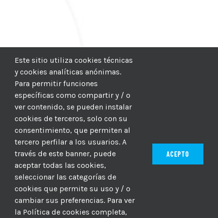
Este sitio utiliza cookies técnicas
y cookies analíticas anónimas.
Para permitir funciones
específicas como compartir y / o
ver contenido, se pueden instalar
cookies de terceros, solo con su
consentimiento, que permiten al
tercero perfilar a los usuarios. A
través de este banner, puede
ACEPTO
aceptar todas las cookies,
seleccionar las categorías de
© 2012–2025 |
CICIC
| Hosting:
Hosting Para PYMES
| Dev:
cookies que permite su uso y / o
MBAGIO.COM
| Todos los derechos reservados
cambiar sus preferencias. Para ver
la Política de cookies completa,