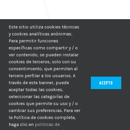
Este sitio utiliza cookies técnicas
y cookies analíticas anónimas.
Para permitir funciones
específicas como compartir y / o
ver contenido, se pueden instalar
cookies de terceros, solo con su
consentimiento, que permiten al
tercero perfilar a los usuarios. A
través de este banner, puede
ACEPTO
aceptar todas las cookies,
seleccionar las categorías de
© 2012–2025 |
CICIC
| Hosting:
Hosting Para PYMES
| Dev:
cookies que permite su uso y / o
MBAGIO.COM
| Todos los derechos reservados
cambiar sus preferencias. Para ver
la Política de cookies completa,
haga clic en
politicas de
Facebook
Twitter
YouTube
Instagram
WhatsApp
LinkedIn
Correo