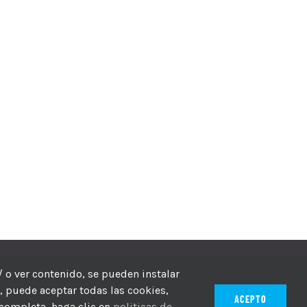
echos reservados
/ o ver contenido, se pueden instalar
r, puede aceptar todas las cookies,
ACEPTO
 completa, haga clic en
politicas de