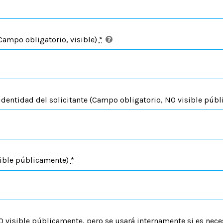
Campo obligatorio, visible)
*
identidad del solicitante (Campo obligatorio, NO visible púb
sible públicamente)
*
 visible públicamente, pero se usará internamente si es nece