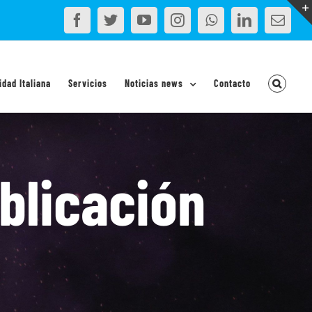
Facebook
Twitter
YouTube
Instagram
WhatsApp
LinkedIn
Corr
elec
idad Italiana
Servicios
Noticias news
Contacto
blicación