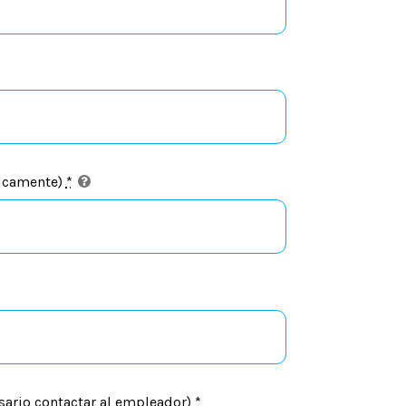
licamente)
*
sario contactar al empleador)
*