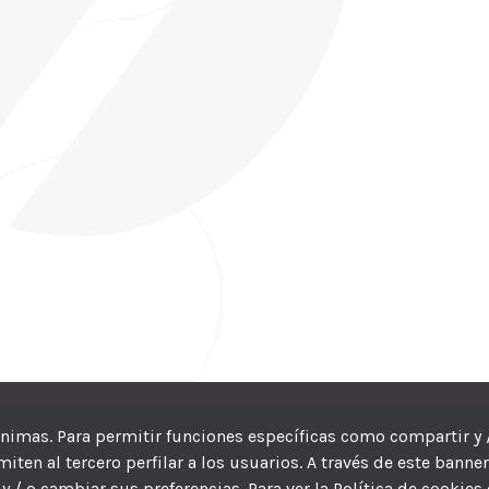
CIC
| Hosting:
Hosting Para PYMES
| Dev:
MBAGIO.COM
| Todos los der
nónimas. Para permitir funciones específicas como compartir y 
ten al tercero perfilar a los usuarios. A través de este banne
Facebook
Twitter
YouTube
Instagram
WhatsApp
LinkedIn
Correo
y / o cambiar sus preferencias. Para ver la Política de cookies