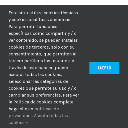
Este sitio utiliza cookies técnicas
y cookies analíticas anónimas.
Para permitir funciones
específicas como compartir y / o
ver contenido, se pueden instalar
cookies de terceros, solo con su
consentimiento, que permiten al
tercero perfilar a los usuarios. A
través de este banner, puede
ACEPTO
aceptar todas las cookies,
seleccionar las categorías de
© 2012–2025 |
CICIC
| Hosting:
Hosting Para PYMES
| Dev:
cookies que permite su uso y / o
MBAGIO.COM
| Todos los derechos reservados
cambiar sus preferencias. Para ver
la Política de cookies completa,
haga clic en
politicas de
Facebook
Twitter
YouTube
Instagram
WhatsApp
LinkedIn
Correo
privacidad
.
Acepta todas las
electrón
cookies