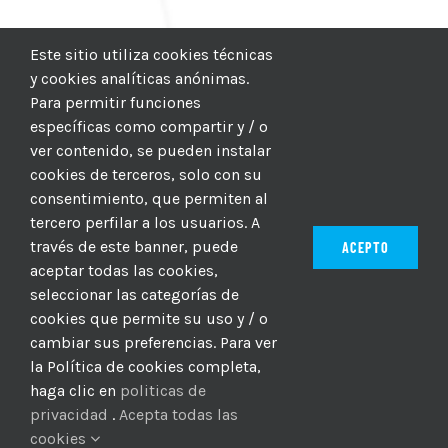
Este sitio utiliza cookies técnicas
y cookies analíticas anónimas.
Para permitir funciones
específicas como compartir y / o
ver contenido, se pueden instalar
cookies de terceros, solo con su
consentimiento, que permiten al
tercero perfilar a los usuarios. A
través de este banner, puede
ACEPTO
aceptar todas las cookies,
seleccionar las categorías de
© 2012–2025 |
CICIC
| Hosting:
Hosting Para PYMES
| Dev:
cookies que permite su uso y / o
MBAGIO.COM
| Todos los derechos reservados
cambiar sus preferencias. Para ver
la Política de cookies completa,
haga clic en
politicas de
Facebook
Twitter
YouTube
Instagram
WhatsApp
LinkedIn
Correo
privacidad
.
Acepta todas las
electrón
cookies