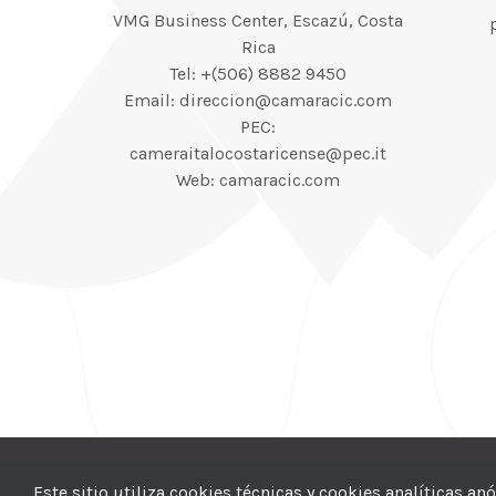
VMG Business Center, Escazú, Costa
Rica
Tel: +(506) 8882 9450
Email: direccion@camaracic.com
PEC:
cameraitalocostaricense@pec.it
Web: camaracic.com
© 2012–2025 |
CI
Este sitio utiliza cookies técnicas y cookies analíticas a