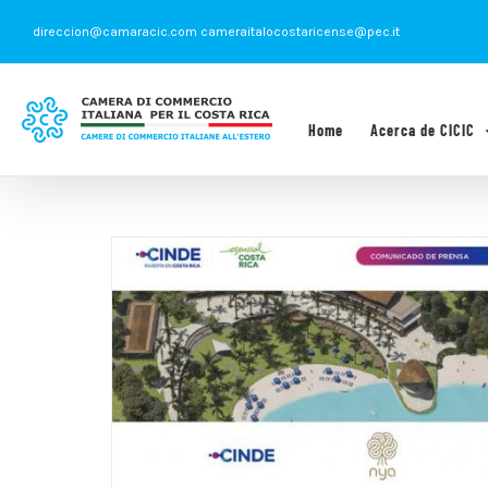
Saltar
direccion@camaracic.com cameraitalocostaricense@pec.it
al
contenido
Home
Acerca de CICIC