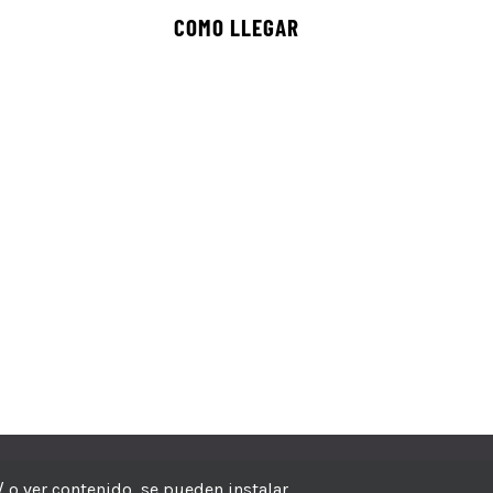
COMO LLEGAR
echos reservados
/ o ver contenido, se pueden instalar