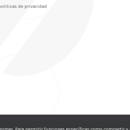
politicas de privacidad
CIC
| Hosting:
Hosting Para PYMES
| Dev:
MBAGIO.COM
| Todos los der
nónimas. Para permitir funciones específicas como compartir y 