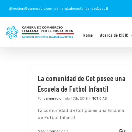
Saltar
direccion@camaracic.com cameraitalocostaricense@pec.it
al
contenido
Home
Acerca de CICIC
La comunidad de Cot posee una
Escuela de Futbol Infantil
Por
camaracic
|
abril 7th, 2018
|
NOTICIAS
La comunidad de Cot posee una Escuela
de Futbol Infantil
Más información
0