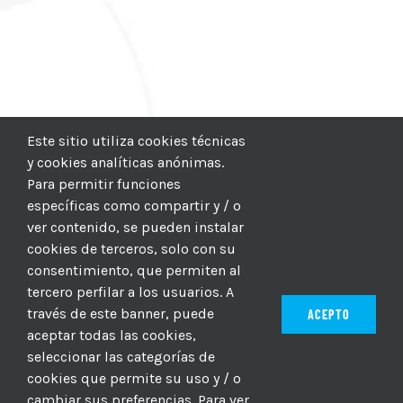
Este sitio utiliza cookies técnicas
y cookies analíticas anónimas.
Para permitir funciones
específicas como compartir y / o
ver contenido, se pueden instalar
cookies de terceros, solo con su
consentimiento, que permiten al
tercero perfilar a los usuarios. A
través de este banner, puede
ACEPTO
aceptar todas las cookies,
seleccionar las categorías de
© 2012–2025 |
CICIC
| Hosting:
Hosting Para PYMES
| Dev:
cookies que permite su uso y / o
MBAGIO.COM
| Todos los derechos reservados
cambiar sus preferencias. Para ver