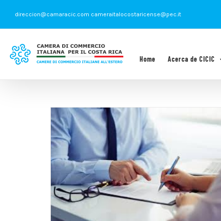
Saltar
direccion@camaracic.com cameraitalocostaricense@pec.it
al
contenido
Home
Acerca de CICIC