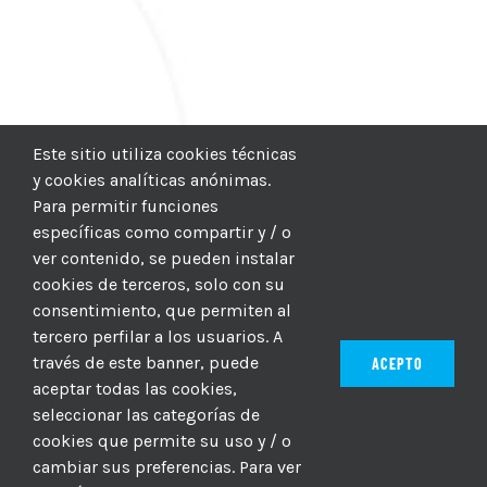
Este sitio utiliza cookies técnicas
y cookies analíticas anónimas.
Para permitir funciones
específicas como compartir y / o
ver contenido, se pueden instalar
cookies de terceros, solo con su
consentimiento, que permiten al
tercero perfilar a los usuarios. A
través de este banner, puede
ACEPTO
aceptar todas las cookies,
seleccionar las categorías de
© 2012–2025 |
CICIC
| Hosting:
Hosting Para PYMES
| Dev:
cookies que permite su uso y / o
MBAGIO.COM
| Todos los derechos reservados
cambiar sus preferencias. Para ver