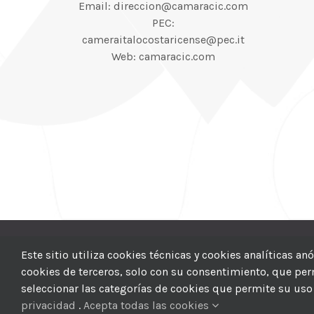
Email: direccion@camaracic.com
PEC:
cameraitalocostaricense@pec.it
Web: camaracic.com
© 2012–2025 |
CI
Este sitio utiliza cookies técnicas y cookies analíticas a
cookies de terceros, solo con su consentimiento, que permi
seleccionar las categorías de cookies que permite su uso 
privacidad
.
Acepta todas las cookies