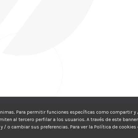
CIC
| Hosting:
Hosting Para PYMES
| Dev:
MBAGIO.COM
| Todos los der
nónimas. Para permitir funciones específicas como compartir y 
ten al tercero perfilar a los usuarios. A través de este banne
Facebook
Twitter
YouTube
Instagram
WhatsApp
LinkedIn
Correo
y / o cambiar sus preferencias. Para ver la Política de cookies
electrón