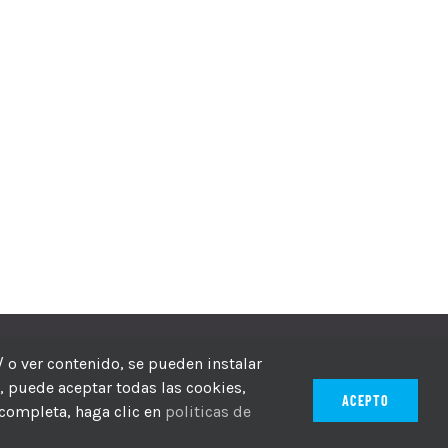
echos reservados
/ o ver contenido, se pueden instalar
r, puede aceptar todas las cookies,
ACEPTO
 completa, haga clic en
politicas de
ico