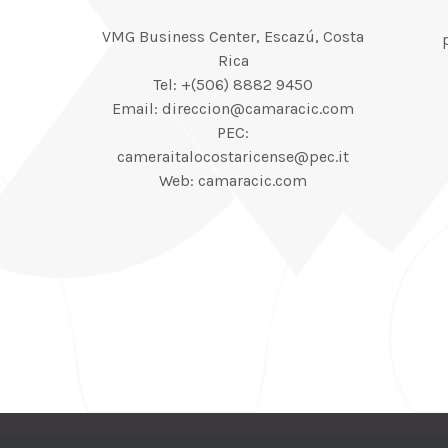
VMG Business Center, Escazú, Costa
Rica
Tel: +(506) 8882 9450
Email: direccion@camaracic.com
PEC:
cameraitalocostaricense@pec.it
Web: camaracic.com