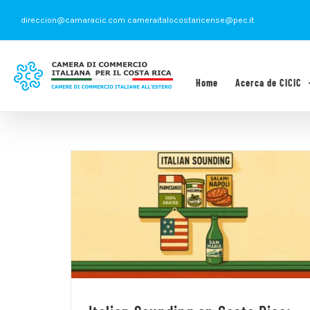
Saltar
direccion@camaracic.com cameraitalocostaricense@pec.it
al
contenido
Home
Acerca de CICIC