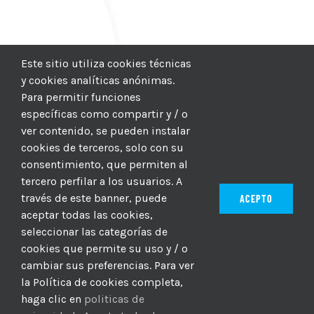
Este sitio utiliza cookies técnicas
y cookies analíticas anónimas.
Para permitir funciones
específicas como compartir y / o
ver contenido, se pueden instalar
cookies de terceros, solo con su
consentimiento, que permiten al
tercero perfilar a los usuarios. A
través de este banner, puede
ACEPTO
aceptar todas las cookies,
seleccionar las categorías de
© 2012–2025 |
CICIC
| Hosting:
Hosting Para PYMES
| Dev:
cookies que permite su uso y / o
MBAGIO.COM
| Todos los derechos reservados
cambiar sus preferencias. Para ver
la Política de cookies completa,
haga clic en
politicas de
Facebook
Twitter
YouTube
Instagram
WhatsApp
LinkedIn
Correo