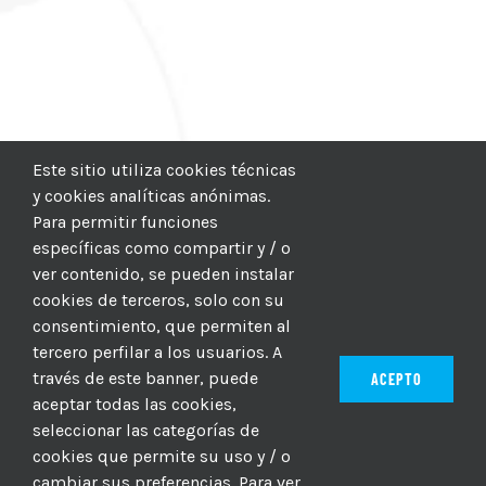
Este sitio utiliza cookies técnicas
y cookies analíticas anónimas.
Para permitir funciones
específicas como compartir y / o
ver contenido, se pueden instalar
cookies de terceros, solo con su
consentimiento, que permiten al
tercero perfilar a los usuarios. A
través de este banner, puede
ACEPTO
aceptar todas las cookies,
seleccionar las categorías de
© 2012–2025 |
CICIC
| Hosting:
Hosting Para PYMES
| Dev:
cookies que permite su uso y / o
MBAGIO.COM
| Todos los derechos reservados
cambiar sus preferencias. Para ver