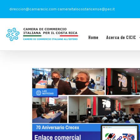
Saltar
direccion@camaracic.com cameraitalocostaricense@pec.it
al
contenido
Home
Acerca de CICIC