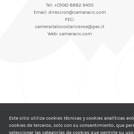
Tel: +(506) 8882 9450
Email: direccion@camaracic.com
PEC:
cameraitalocostaricense@pec.it
Web: camaracic.com
© 2012–2025 |
CI
Este sitio utiliza cookies técnicas y cookies analíticas a
cookies de terceros, solo con su consentimiento, que permi
seleccionar las categorías de cookies que permite su uso 