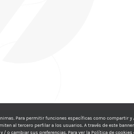
CIC
| Hosting:
Hosting Para PYMES
| Dev:
MBAGIO.COM
| Todos los der
nónimas. Para permitir funciones específicas como compartir y 
ten al tercero perfilar a los usuarios. A través de este banne
Facebook
Twitter
YouTube
Instagram
WhatsApp
LinkedIn
Correo
y / o cambiar sus preferencias. Para ver la Política de cookies