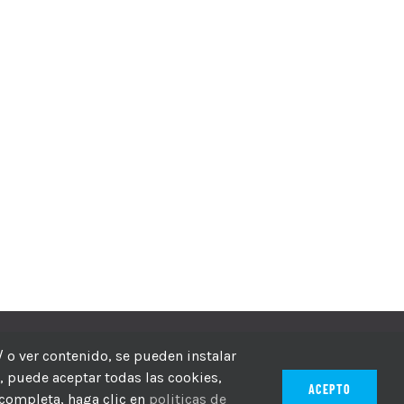
echos reservados
/ o ver contenido, se pueden instalar
r, puede aceptar todas las cookies,
ACEPTO
 completa, haga clic en
politicas de