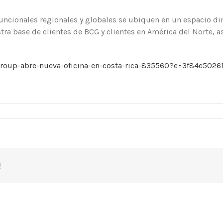
funcionales regionales y globales se ubiquen en un espacio din
ra base de clientes de BCG y clientes en América del Norte, a
group-abre-nueva-oficina-en-costa-rica-835560?e=3f84e5026
!