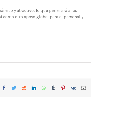
ámico y atractivo, lo que permitirá a los
sí como otro apoyo global para el personal y
1
Facebook
Twitter
Reddit
LinkedIn
WhatsApp
Tumblr
Pinterest
Vk
Correo
electrónico