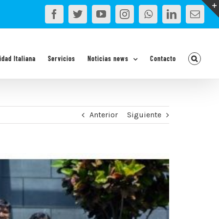
Facebook
Twitter
YouTube
Instagram
WhatsApp
LinkedIn
Corr
elec
idad Italiana
Servicios
Noticias news
Contacto
Anterior
Siguiente