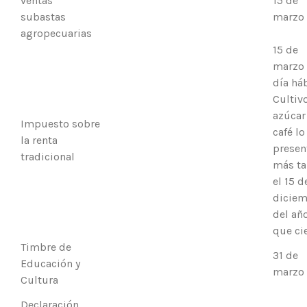
ventas
15 de
subastas
marzo
agropecuarias
15 de
marzo
día háb
Cultiv
azúcar
Impuesto sobre
café lo
la renta
presen
tradicional
más ta
el 15 d
diciem
del añ
que ci
Timbre de
31 de
Educación y
marzo
Cultura
Declaración