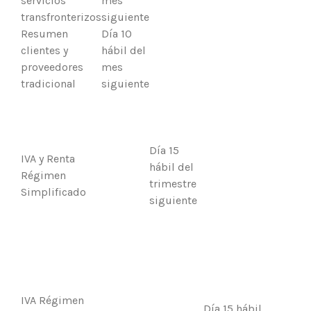
servicios
mes
transfronterizos
siguiente
Resumen
Día 10
clientes y
hábil del
proveedores
mes
tradicional
siguiente
Día 15
IVA y Renta
hábil del
Régimen
trimestre
Simplificado
siguiente
IVA Régimen
Día 15 hábil