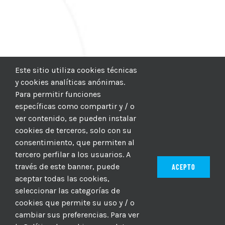
Este sitio utiliza cookies técnicas
y cookies analíticas anónimas.
Para permitir funciones
específicas como compartir y / o
ver contenido, se pueden instalar
cookies de terceros, solo con su
consentimiento, que permiten al
tercero perfilar a los usuarios. A
través de este banner, puede
ACEPTO
aceptar todas las cookies,
seleccionar las categorías de
© 2012–2025 |
CICIC
| Hosting:
Hosting Para PYMES
| Dev:
cookies que permite su uso y / o
MBAGIO.COM
| Todos los derechos reservados
cambiar sus preferencias. Para ver