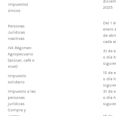
diciem
impuestos
2025
únicos
Del 1 d
Personas
enero 
Jurídicas
de abri
inactivas
cada a
IVA Régimen
31 de 
Agropecuario
o día h
(azúcar, café o
siguie
miel)
15 de 
Impuesto
o día h
solidario
siguie
Impuesto a las
31 de 
personas
o día h
jurídicas
siguie
Compra y