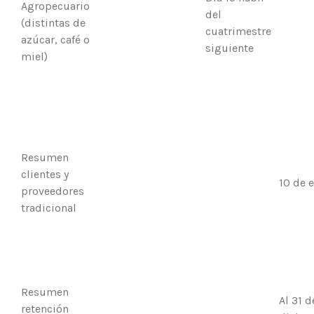
Agropecuario
del
(distintas de
cuatrimestre
azúcar, café o
siguiente
miel)
Resumen
clientes y
10 de 
proveedores
tradicional
Resumen
Al 31 d
retención