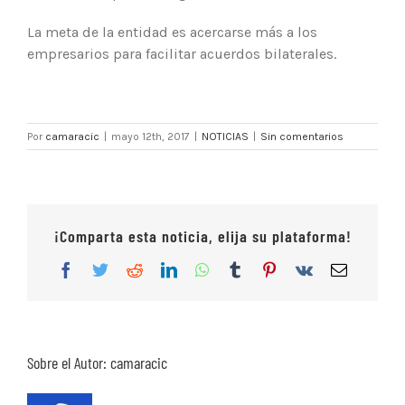
La meta de la entidad es acercarse más a los
empresarios para facilitar acuerdos bilaterales.
Por
camaracic
|
mayo 12th, 2017
|
NOTICIAS
|
Sin comentarios
¡Comparta esta noticia, elija su plataforma!
Facebook
Twitter
Reddit
LinkedIn
WhatsApp
Tumblr
Pinterest
Vk
Correo
electrón
Sobre el Autor:
camaracic