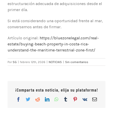
estructuración adecuada de adquisiciones desde el
primer día.
Si está considerando una oportunidad frente al mar,
conversemos antes de firmar.
Artículo original:
https://bluezonelegal.com/real-
estate/buying-beach-property-in-costa-rica-
understand-the-maritime-terrestrial-zone-first/
Por
SG
|
febrero 12th, 2026
|
NOTICIAS
|
Sin comentarios
¡Comparta esta noticia, elija su plataforma!
Facebook
Twitter
Reddit
LinkedIn
WhatsApp
Tumblr
Pinterest
Vk
Correo
electrón