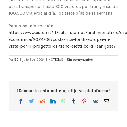
para transportar hasta 600 viajeros por tren y más de
100.000 viajeros al día, los siete días de la semana.
Para más información:
https://www.esteri.it/it/sala_stampa/archivionotizie/di
economica/2024/06/costa-rica-fondi-europei-in-
vista-per-il-progetto-di-treno-elettrico-di-san-jose/
Por
SG
|
julio 5th, 2024
|
NOTICIAS
|
Sin comentarios
¡Comparta esta noticia, elija su plataforma!
Facebook
Twitter
Reddit
LinkedIn
WhatsApp
Tumblr
Pinterest
Vk
Correo
electrón