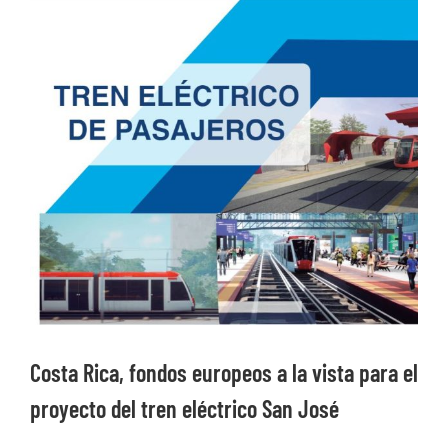
Ver
imagen
más
grande
Costa Rica, fondos europeos a la vista para el
proyecto del tren eléctrico San José