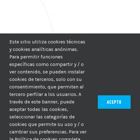
Este sitio utiliza cookies técnicas
y cookies analíticas anónimas.
Para permitir funciones
específicas como compartir y / o
ver contenido, se pueden instalar
cookies de terceros, solo con su
consentimiento, que permiten al
tercero perfilar a los usuarios. A
través de este banner, puede
ACEPTO
aceptar todas las cookies,
seleccionar las categorías de
© 2012–2025 |
CICIC
| Hosting:
Hosting Para PYMES
| Dev:
cookies que permite su uso y / o
MBAGIO.COM
| Todos los derechos reservados
cambiar sus preferencias. Para ver
la Política de cookies completa,