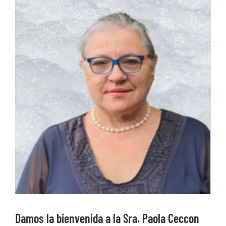
Ver
imagen
más
grande
Damos la bienvenida a la Sra. Paola Ceccon