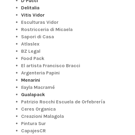
D’Pucci
Delitalia
Vitis Vidor
Esculturas Vidor
Rostricceria di Micaela
Sapori di Casa
Atlaslex
BZ Legal
Food Pack
El artista Francisco Bracci
Argenteria Papini
Menarini
Ilayla Macramé
Gualapack
Patrizio Rocchi Escuela de Orfebrería
Ceres Organica
Creazioni Malagola
Pintura Sur
CapajesCR