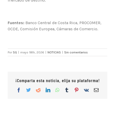
mercado de destino.
Fuentes:
Banco Central de Costa Rica, PROCOMER,
OCDE, Comisión Europea, Cámaras de Comercio.
Por
SG
|
mayo 18th, 2026
|
NOTICIAS
|
Sin comentarios
¡Comparta esta noticia, elija su plataforma!
Facebook
Twitter
Reddit
LinkedIn
WhatsApp
Tumblr
Pinterest
Vk
Correo
electrón