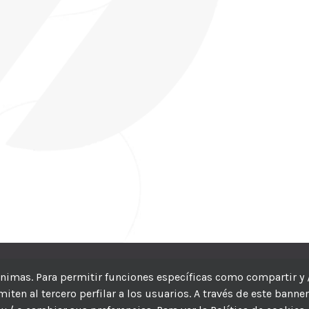
CIC
| Hosting:
Hosting Para PYMES
| Dev:
MBAGIO.COM
| Todos los der
nónimas. Para permitir funciones específicas como compartir y 
ten al tercero perfilar a los usuarios. A través de este banne
Facebook
Twitter
YouTube
Instagram
WhatsApp
LinkedIn
Correo