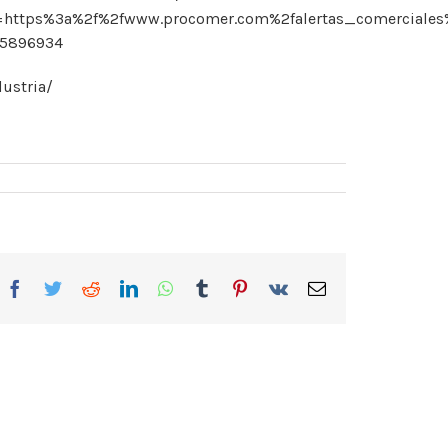
ps%3a%2f%2fwww.procomer.com%2falertas_comerciales%
25896934
ustria/
Facebook
Twitter
Reddit
LinkedIn
WhatsApp
Tumblr
Pinterest
Vk
Correo
electrónico