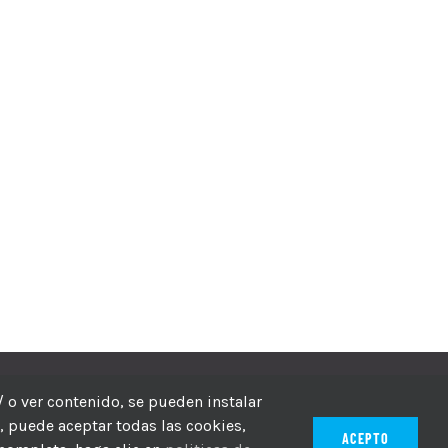
echos reservados
/ o ver contenido, se pueden instalar
r, puede aceptar todas las cookies,
ACEPTO