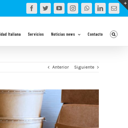
Facebook
Twitter
YouTube
Instagram
WhatsApp
LinkedIn
Corr
elec
idad Italiana
Servicios
Noticias news
Contacto
Anterior
Siguiente