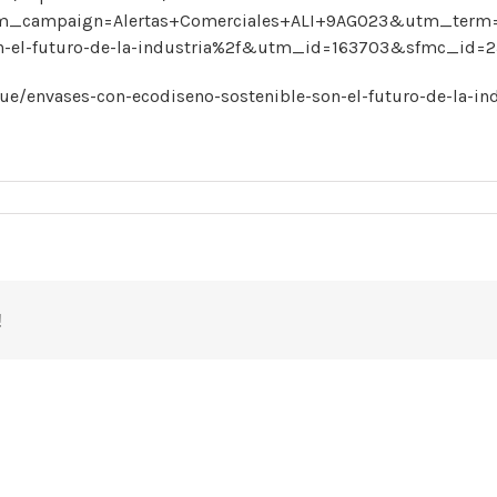
ampaign=Alertas+Comerciales+ALI+9AGO23&utm_term=htt
son-el-futuro-de-la-industria%2f&utm_id=163703&sfmc_id=
/envases-con-ecodiseno-sostenible-son-el-futuro-de-la-ind
!