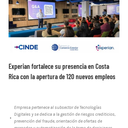
Ver
imagen
más
grande
Experian fortalece su presencia en Costa
Rica con la apertura de 120 nuevos empleos
Empresa pertenece al subsector de Tecnologías
Digitales y se dedica a la gestión de riesgos crediticios,
•
prevención del fraude, orientación de ofertas de
mercadeo y automatización de la toma de decisiones.