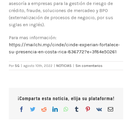
asesoría a empresas para la gestión de riesgo de
crédito, fraude, soluciones de mercadeo y BPO
(externalización de procesos de negocio, por sus
siglas en inglés).
Para mas información:
https://mailchi.mp/cinde/cinde-experian-fortalece-
su-presencia-en-costa-rica-836772?e=3f84e50261
Por
SG
|
agosto 10th, 2022
|
NOTICIAS
|
Sin comentarios
¡Comparta esta noticia, elija su plataforma!
Facebook
Twitter
Reddit
LinkedIn
WhatsApp
Tumblr
Pinterest
Vk
Correo
electrón