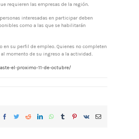
 que requieren las empresas de la región.
 personas interesadas en participar deben
isponibles como a las que se habilitarán
o en su perfil de empleo. Quienes no completen
 al momento de su ingreso a la actividad.
aste-el-proximo-11-de-octubre/
Facebook
Twitter
Reddit
LinkedIn
WhatsApp
Tumblr
Pinterest
Vk
Correo
electrónico