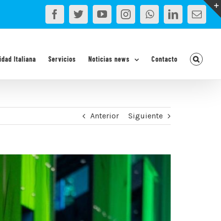
Facebook
Twitter
YouTube
Instagram
WhatsApp
LinkedIn
Corr
elec
idad Italiana
Servicios
Noticias news
Contacto
Anterior
Siguiente