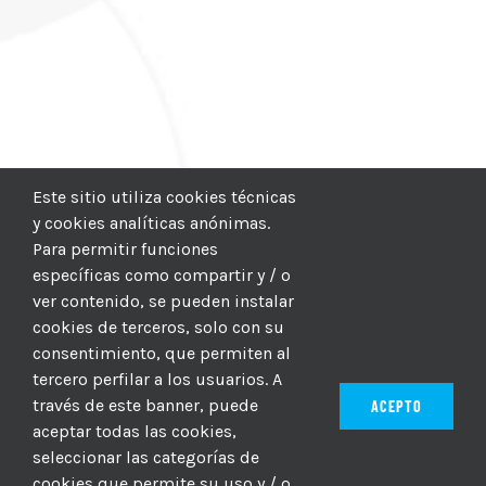
Este sitio utiliza cookies técnicas
y cookies analíticas anónimas.
Para permitir funciones
específicas como compartir y / o
ver contenido, se pueden instalar
cookies de terceros, solo con su
consentimiento, que permiten al
tercero perfilar a los usuarios. A
través de este banner, puede
ACEPTO
aceptar todas las cookies,
seleccionar las categorías de
© 2012–2025 |
CICIC
| Hosting:
Hosting Para PYMES
| Dev:
cookies que permite su uso y / o