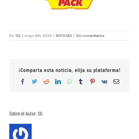
Por
SG
|
mayo 6th, 2022
|
NOTICIAS
|
Sin comentarios
¡Comparta esta noticia, elija su plataforma!
Facebook
Twitter
Reddit
LinkedIn
WhatsApp
Tumblr
Pinterest
Vk
Correo
electrón
Sobre el Autor:
SG