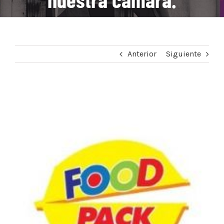
Anterior
Siguiente
Ver
imagen
más
grande