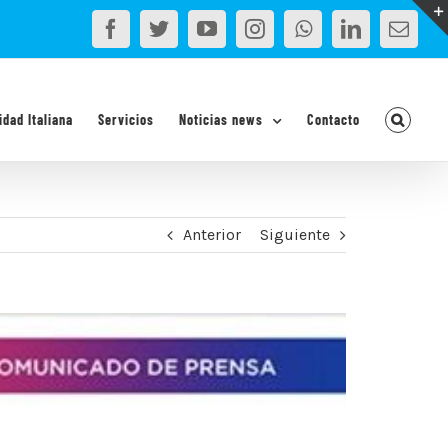
Facebook
Twitter
YouTube
Instagram
WhatsApp
LinkedIn
Corr
elec
idad Italiana
Servicios
Noticias news
Contacto
Anterior
Siguiente