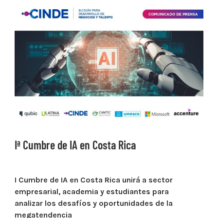
Ver
imagen
más
grande
Iª Cumbre de IA en Costa Rica
I Cumbre de IA en Costa Rica unirá a sector
empresarial, academia y estudiantes para
analizar los desafíos y oportunidades de la
megatendencia