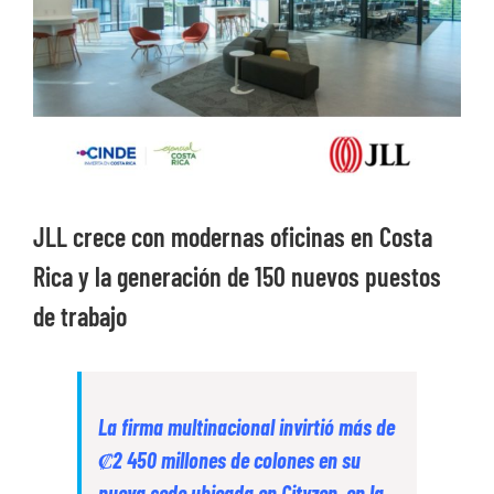
más
grande
JLL crece con modernas oficinas en Costa
Rica y la generación de 150 nuevos puestos
de trabajo
La firma multinacional invirtió más de
₡2 450 millones de colones en su
nueva sede ubicada en Cityzen, en la