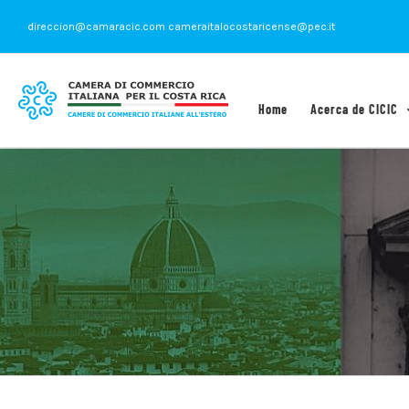
Saltar
direccion@camaracic.com cameraitalocostaricense@pec.it
al
contenido
Home
Acerca de CICIC